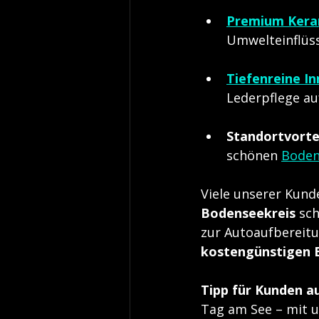
Premium Kera
Umwelteinflüs
Tiefenreine I
Lederpflege au
Standortvortei
schönen 
Boden
Viele unserer Kund
Bodenseekreis
 sc
zur Autoaufbereitun
kostengünstigen 
Tipp für Kunden a
Tag am See – mit u