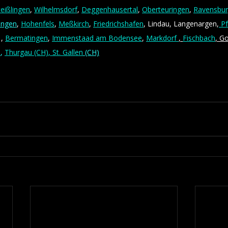
teißlingen
, 
Wilhelmsdorf
, 
Deggenhausertal
, 
Oberteuringen
, 
Ravensbu
zingen
, 
Hohenfels
, 
Meßkirch
, 
Friedrichshafen
, Lindau, Langenargen,
 P
, 
Bermatingen
, 
Immenstaad am Bodensee
, 
Markdorf 
, 
Fischbach
, G
)
, 
Thurgau (CH)
, St. Gallen
 (CH)