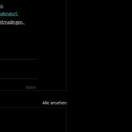
rg
, 
fullendorf
, 
ottmadingen, 
Alle ansehen