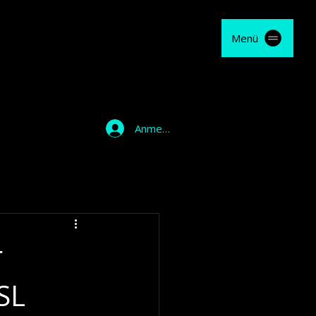
Menü
Anmelden
r
SL