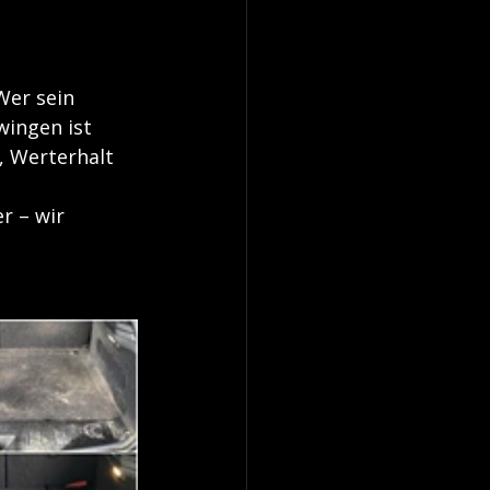
Wer sein 
wingen ist 
, Werterhalt 
r – wir 