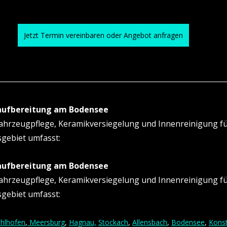
Jetzt Termin vereinbaren oder Angebot anfragen
oaufbereitung am Bodensee
Fahrzeugpflege, Keramikversiegelung und Innenreinigung fü
sgebiet umfasst:
oaufbereitung am Bodensee
Fahrzeugpflege, Keramikversiegelung und Innenreinigung fü
sgebiet umfasst:
hlhofen
,
 Meersburg
, 
Hagnau,
Stockach
, 
Allensbach
, 
Bodensee
, 
Kons