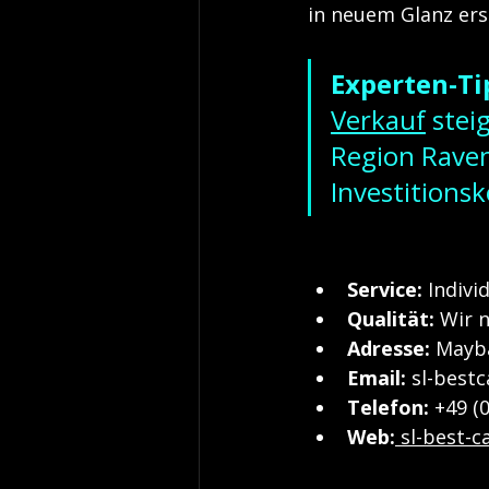
in neuem Glanz ers
Experten-Ti
Verkauf
 stei
Region Raven
Investitions
Service:
 Indivi
Qualität:
 Wir 
Adresse:
 Mayb
Email: 
sl-bestc
Telefon:
 +49 (
Web:
sl-best-c