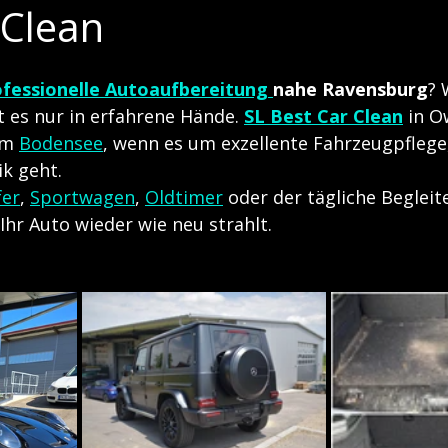
 Clean
ofessionelle Autoaufbereitung 
nahe Ravensburg
? 
t es nur in erfahrene Hände. 
SL Best Car Clean
 in O
am 
Bodensee
, wenn es um exzellente Fahrzeugpflege
k geht.
fer
, 
Sportwagen
, 
Oldtimer
 oder der tägliche Begleite
Ihr Auto wieder wie neu strahlt.