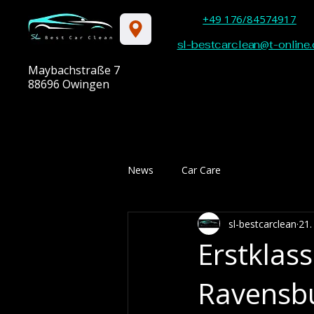
+49 176/84574917
sl-bestcarclean@t-online.
Maybachstraße 7
88696 Owingen
News
Car Care
sl-bestcarclean
21.
Erstklas
Ravensbu