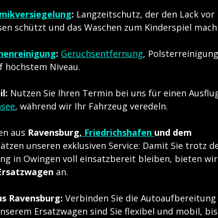
mikversiegelung
:
 Langzeitschutz, der den Lack vor 
sen schützt und das Waschen zum Kinderspiel mach
nnenreinigung
:
Geruchsentfernung
, Polsterreinigun
f höchstem Niveau.
l:
 Nutzen Sie Ihren Termin bei uns für einen Ausflu
see
, während wir Ihr Fahrzeug veredeln.
en aus 
Ravensburg,
 Friedrichshafen 
und dem 
hätzen unseren exklusiven Service: Damit Sie trotz d
g in Owingen voll einsatzbereit bleiben, bieten wir
Ersatzwagen
 an.
us Ravensburg:
 Verbinden Sie die Autoaufbereitung
nserem Ersatzwagen sind Sie flexibel und mobil, bis