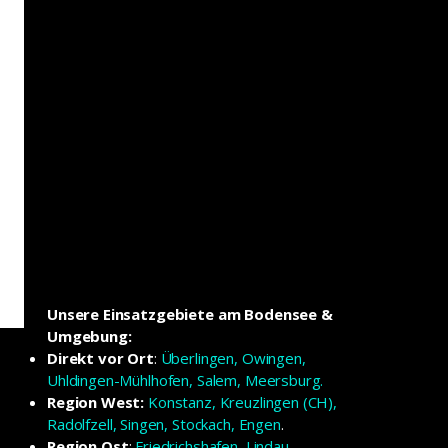
Unsere Einsatzgebiete am Bodensee &
Umgebung:
Direkt vor Ort
:
Überlingen, Owingen,
Uhldingen-Mühlhofen, Salem, Meersburg.
Region West:
Konstanz, Kreuzlingen (CH),
Radolfzell, Singen, Stockach, Engen
.
Region Ost
:
Friedrichshafen, Lindau,