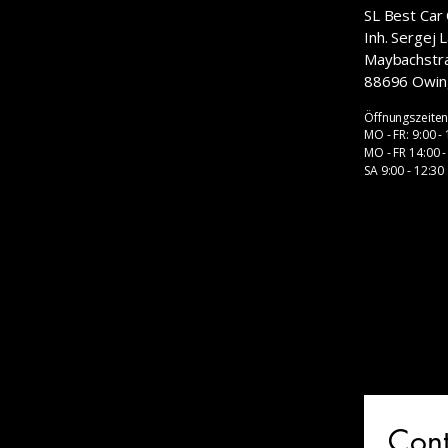
SL Best Car 
​Inh. Sergej 
Maybachstr
88696 Owin
Öffnungszeite
MO - FR: 9:00 -
MO - FR 14:00 -
SA 9:00 - 12:30
Cont