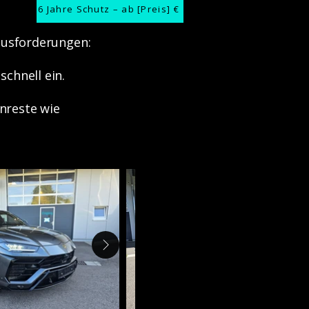
6 Jahre Schutz – ab [Preis] €
ausforderungen:
chnell ein.
nreste wie