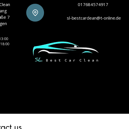
Clean
017684574917
Lang
aße 7
sl-bestcarclean@t-online.de
gen
n
 13:00
 18:00
act us