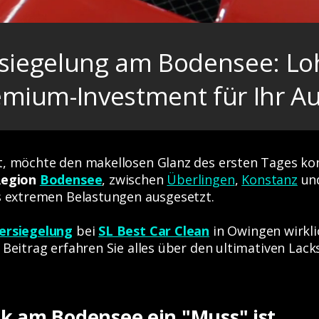
siegelung am Bodensee: Loh
emium-Investment für Ihr Au
t, möchte den makellosen Glanz des ersten Tages kon
egion
Bodensee
, zwischen
Überlingen
,
Konstanz
un
os extremen Belastungen ausgesetzt.
ersiegelung
bei
SL Best Car Clean
in Owingen wirklic
 Beitrag erfahren Sie alles über den ultimativen Lack
 am Bodensee ein "Muss" ist