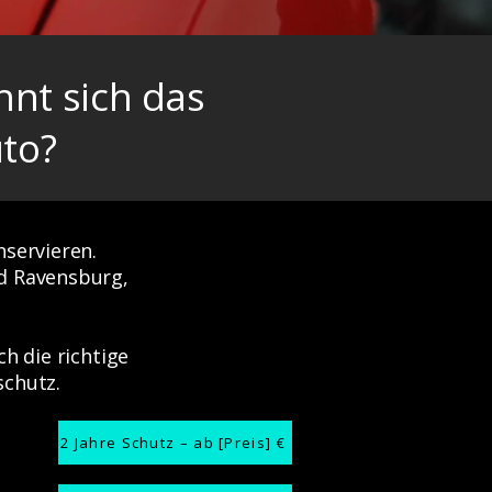
nt sich das
to?
servieren.
d Ravensburg,
h die richtige
schutz.
2 Jahre Schutz – ab [Preis] €