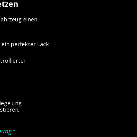
etzen
 Fahrzeug einen
 ein perfekter Lack
trollierten
iegelung
stieren.
bung.“