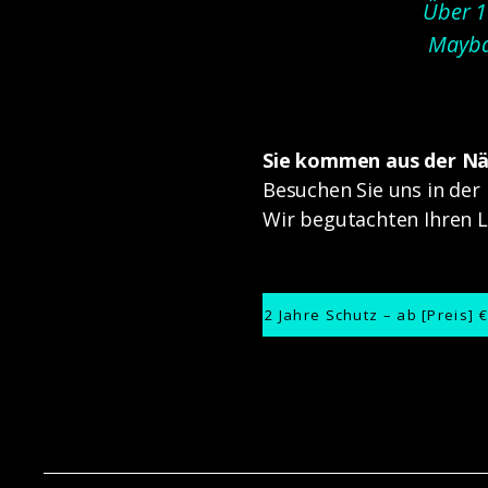
Über 1
Maybac
​Sie kommen aus der N
Besuchen Sie uns in der
Wir begutachten Ihren L
2 Jahre Schutz – ab [Preis] €