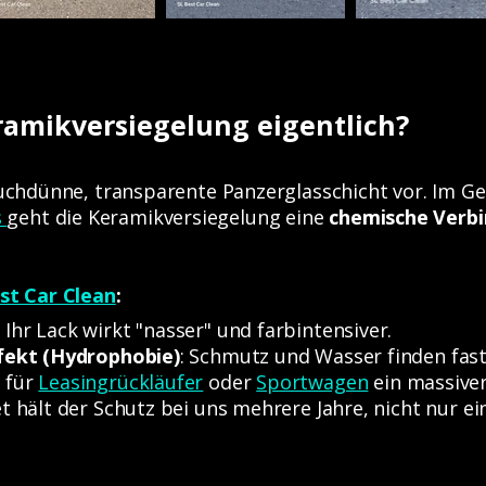
ramikversiegelung eigentlich?
hauchdünne, transparente Panzerglasschicht vor. Im G
s
geht die Keramikversiegelung eine
chemische Verb
st Car Clean
:
:
Ihr Lack wirkt "nasser" und farbintensiver.
ffekt (Hydrophobie)
: Schmutz und Wasser finden fast
 für
Leasingrückläufer
oder
Sportwagen
ein massiver 
t hält der Schutz bei uns mehrere Jahre, nicht nur e