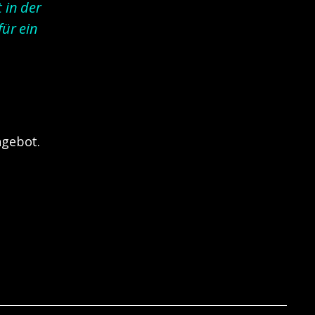
 in der
für ein
Angebot
.