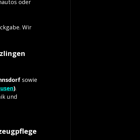
enautos oder 
ückgabe. Wir 
zlingen 
nnsdorf
 sowie 
ausen
)
.
ik und 
zeugpflege 