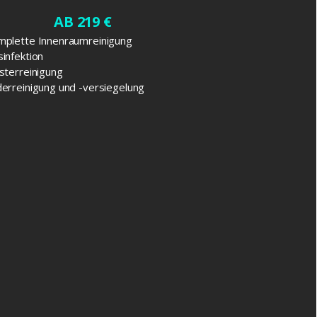
AB 219 €
plette Innenraumreinigung
infektion
sterreinigung
erreinigung und -versiegelung