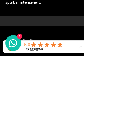
spürbar intensiviert.
1
SL Best Car Clean
​Inh. Sergej Lang
Maybachstraße 7
88696 Owingen
017684574917
sl-bestcarclean@t-online.de
Öffnungszeiten
MO - FR: 9:00 - 13:00