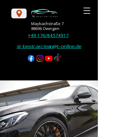
Maybachstraße 7
88696 Owingen
+49 176/84574917
sl-bestcarclean@t-online.de