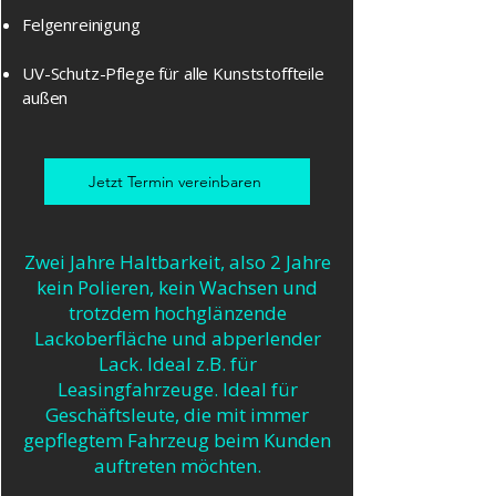
Felgenreinigung
UV-Schutz-Pflege für alle Kunststoffteile
außen
Jetzt Termin vereinbaren
Zwei Jahre Haltbarkeit, also 2 Jahre
kein Polieren, kein Wachsen und
trotzdem hochglänzende
Lackoberfläche und abperlender
Lack. Ideal z.B. für
Leasingfahrzeuge. Ideal für
Geschäftsleute, die mit immer
gepflegtem Fahrzeug beim Kunden
auftreten möchten.