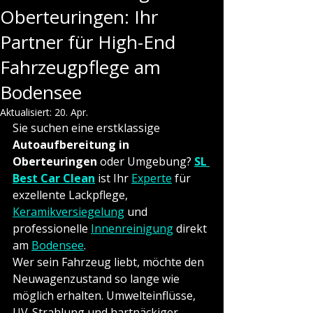
Oberteuringen: Ihr
Partner für High-End
Fahrzeugpflege am
Bodensee
Aktualisiert:
20. Apr.
Sie suchen eine erstklassige 
Autoaufbereitung in 
Oberteuringen
 oder Umgebung? 
SL 
Best Car Clean
 ist Ihr 
Experte
 für 
exzellente Lackpflege, 
Keramikversiegelung
 und 
professionelle 
Innenreinigung
 direkt 
am 
Bodensee
.
Wer sein Fahrzeug liebt, möchte den 
Neuwagenzustand so lange wie 
möglich erhalten. Umwelteinflüsse, 
UV-Strahlung und hartnäckiger 