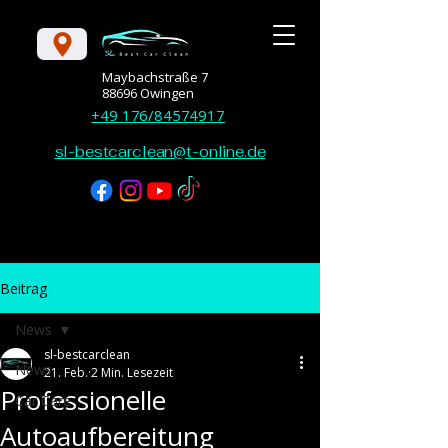
Maybachstraße 7
88696 Owingen
+49 176/84574917
sl-bestcarclean@t-online.de
Beitrag
News
sl-bestcarclean
News
21. Feb.
2 Min. Lesezeit
Professionelle
Car Care
Autoaufbereitung