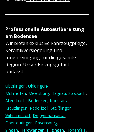
Professionelle Autoaufbereitung 
am Bodensee
Wir bieten exklusive Fahrzeugpflege, 
Keramikversiegelung und 
Innenreinigung für die gesamte 
Region. Unser Einzugsgebiet 
umfasst:
Überlingen
,
 Uhldingen-
Mühlhofen
,
 Meersburg
, 
Hagnau,
Stockach
, 
Allensbach
, 
Bodensee
, 
Konstanz
, 
Kreuzlingen
, 
Radolfzell
, 
Steißlingen
, 
Wilhelmsdorf
, 
Deggenhausertal
, 
Oberteuringen
, 
Ravensburg
, 
Singen
,
Herdwangen
, Hilzingen
, 
Hohenfels
, 